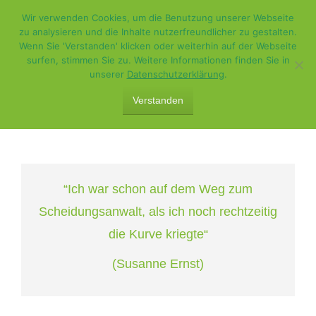
Wir verwenden Cookies, um die Benutzung unserer Webseite
zu analysieren und die Inhalte nutzerfreundlicher zu gestalten.
Wenn Sie 'Verstanden' klicken oder weiterhin auf der Webseite
surfen, stimmen Sie zu. Weitere Informationen finden Sie in
unserer
Datenschutzerklärung
.
Verstanden
DEIN GESCHENK PDF
“Ich war schon auf dem Weg zum
Scheidungsanwalt, als ich noch rechtzeitig
die Kurve kriegte“
(Susanne Ernst)