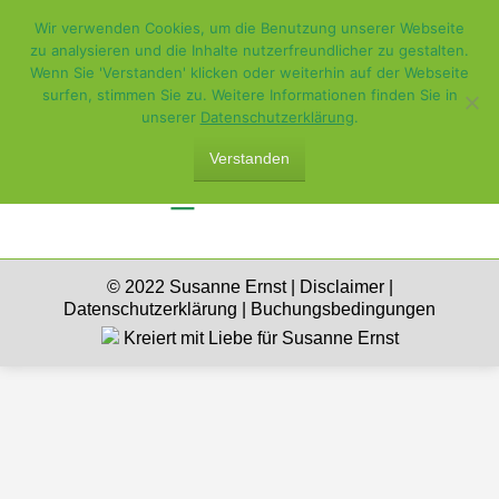
Wir verwenden Cookies, um die Benutzung unserer Webseite
zu analysieren und die Inhalte nutzerfreundlicher zu gestalten.
Wenn Sie 'Verstanden' klicken oder weiterhin auf der Webseite
surfen, stimmen Sie zu. Weitere Informationen finden Sie in
unserer
Datenschutzerklärung
.
Verstanden
SEITAI_BILD 297×210
© 2022 Susanne Ernst |
Disclaimer
|
Datenschutzerklärung
|
Buchungsbedingungen
Kreiert mit Liebe für Susanne Ernst