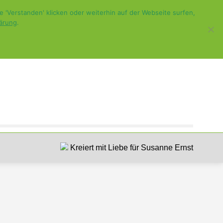
 'Verstanden' klicken oder weiterhin auf der Webseite surfen,
ärung
.
Kreiert mit Liebe für Susanne Ernst