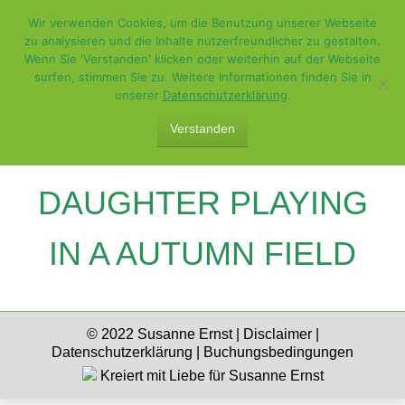
Wir verwenden Cookies, um die Benutzung unserer Webseite
zu analysieren und die Inhalte nutzerfreundlicher zu gestalten.
Wenn Sie 'Verstanden' klicken oder weiterhin auf der Webseite
surfen, stimmen Sie zu. Weitere Informationen finden Sie in
unserer
Datenschutzerklärung
.
Verstanden
MOTHER WITH LITTLE
DAUGHTER PLAYING
IN A AUTUMN FIELD
© 2022 Susanne Ernst |
Disclaimer
|
Datenschutzerklärung
|
Buchungsbedingungen
Kreiert mit Liebe für Susanne Ernst